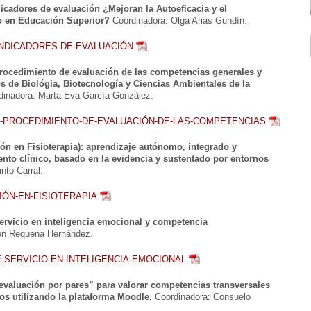
icadores de evaluación ¿Mejoran la Autoeficacia y el
 en Educación Superior?
Coordinadora: Olga Arias Gundín.
INDICADORES-DE-EVALUACIÓN
rocedimiento de evaluación de las competencias generales y
s de Biológia, Biotecnología y Ciencias Ambientales de la
dinadora: Marta Eva García González.
-PROCEDIMIENTO-DE-EVALUACIÓN-DE-LAS-COMPETENCIAS
ón en Fisioterapia): aprendizaje autónomo, integrado y
nto clínico, basado en la evidencia y sustentado por entornos
nto Carral.
IÓN-EN-FISIOTERAPIA
ervicio en inteligencia emocional y competencia
en Requena Hernández.
SERVICIO-EN-INTELIGENCIA-EMOCIONAL
“evaluación por pares” para valorar competencias transversales
ios utilizando la plataforma Moodle.
Coordinadora: Consuelo