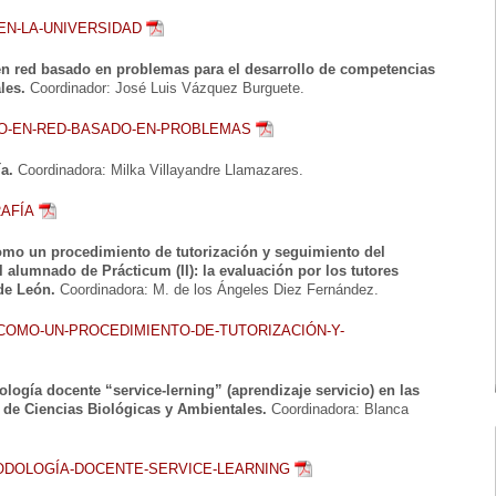
EN-LA-UNIVERSIDAD
en red basado en problemas para el desarrollo de competencias
les.
Coordinador: José Luis Vázquez Burguete.
O-EN-RED-BASADO-EN-PROBLEMAS
a.
Coordinadora: Milka Villayandre Llamazares.
AFÍA
omo un procedimiento de tutorización y seguimiento del
 alumnado de Prácticum (II): la evaluación por los tutores
de León.
Coordinadora: M. de los Ángeles Diez Fernández.
COMO-UN-PROCEDIMIENTO-DE-TUTORIZACIÓN-Y-
logía docente “service-lerning” (aprendizaje servicio) en las
 de Ciencias Biológicas y Ambientales.
Coordinadora: Blanca
ODOLOGÍA-DOCENTE-SERVICE-LEARNING