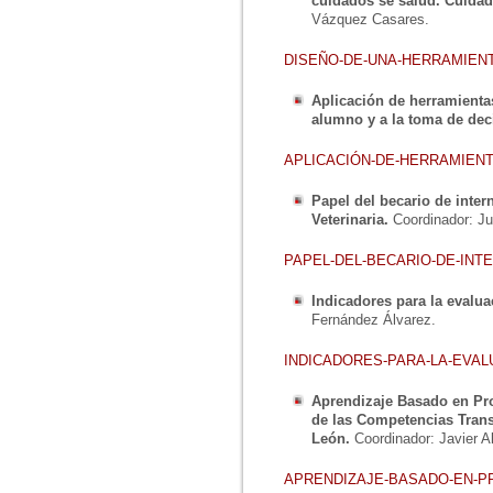
cuidados se salud. Cuidad
Vázquez Casares.
DISEÑO-DE-UNA-HERRAMIEN
Aplicación de herramientas
alumno y a la toma de dec
APLICACIÓN-DE-HERRAMIENT
Papel del becario de inte
Veterinaria.
Coordinador: Ju
PAPEL-DEL-BECARIO-DE-IN
Indicadores para la evalua
Fernández Álvarez.
INDICADORES-PARA-LA-EVA
Aprendizaje Basado en Pro
de las Competencias Trans
León.
Coordinador: Javier A
APRENDIZAJE-BASADO-EN-P