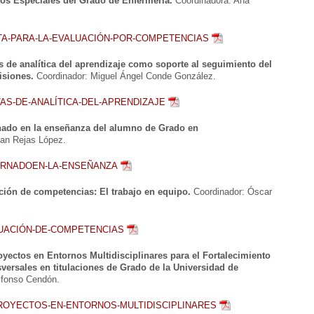
os Especiales del Grado de Enfermería.
Coordinadora: Ana
TA-PARA-LA-EVALUACIÓN-POR-COMPETENCIAS
 de analítica del aprendizaje como soporte al seguimiento del
isiones.
Coordinador: Miguel Ángel Conde González.
AS-DE-ANALÍTICA-DEL-APRENDIZAJE
rnado en la enseñanza del alumno de Grado en
an Rejas López.
TERNADOEN-LA-ENSEÑANZA
ción de competencias: El trabajo en equipo.
Coordinador: Óscar
LUACIÓN-DE-COMPETENCIAS
yectos en Entornos Multidisciplinares para el Fortalecimiento
versales en titulaciones de Grado de la Universidad de
lfonso Cendón.
ROYECTOS-EN-ENTORNOS-MULTIDISCIPLINARES