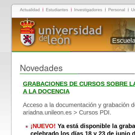
Actualidad
Estudiantes
Investigadores
Personal
U
Escuela
Novedades
GRABACIONES DE CURSOS SOBRE L
A LA DOCENCIA
Acceso a la documentación y grabación de
ariadna.unileon.es > Cursos PDI.
¡NUEVO!
Ya está disponible la graba
celebrado los días 18 y 23 de junio 